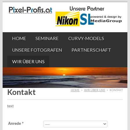
HOME
SEMINARE
CURVY-MODELS
UNSERE FOTOGRAFEN
PARTNERSCHAFT
WIR ÜBER UNS
Kontakt
HOME
>
WIR ÜBER UNS
>
KONTAKT
text
Anrede
*